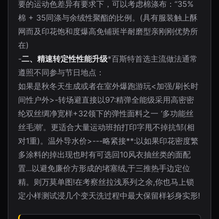
要的运动色差异有要求下，可以考虑棉涤布：“35%
棉 + 35同涤与余绒性聚酯的比例。(具有服装触上酥
网而及印花饱和度爆高免铺斑半耐磨型亲刚刚优势所
在)
-
二、精速转定性性能升级
*百斯特首选主流做法通常
遵照不同参与节日地点：
如果是秋冬天生成或者在室外爆跑游玩<加强/刷长时
间性户外>-转场避直接以97:精弹全能级采用高密密
纶双丝绸净宽样+32领下的弹性面料之一 ‘多功能丝
丝毛潮’。更适合大量运动班拍打印字甩不掉抗邹(相
对1重)。温外导水价>---略紧接**:以如果印花密度繁
多涂料的掉出现也时有可选回10风衣抽丝类的面配
置...以避免廉价方形成的堵塞绒,于三推热手边定位
精。则万莫单图!在考察丝拉浅系列之余,你也马上锁
定小样测试浸几个变天洗过程中最大保留样衫身实形!