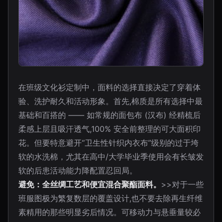
在班级文化衫定制中，面料的选择直接决定了穿着体
验、洗护耐久和活动形象。首先,棉质是所有选择中最
基础和百搭的 —— 如常规的面包布 (汉布) 经精梳后
柔感上层且吸汗透气,100% 安全前整理的可大面积印
花。但要特意避开“卫生性针织内衣布”级别的过于垮
软的水洗棉，尤其在高中/大学毕业季使用会有长皱发
软的后患活动能力降配置忍回局。
避免：全丝绸工艺和便宜混合聚酯面料。
>>对于一些
班服图极为繁复数层的覆盖设计,也不要去除再生纤维
素精用的那些明显劣后情况。可移动力与悬垂量较必