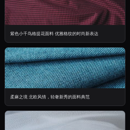
紫色小千鸟格提花面料 优雅格纹的时尚新表达
柔麻之境 北欧风情，轻奢新秀的面料典范