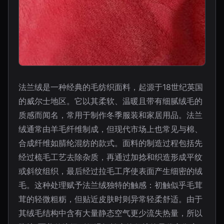
法兰绒是一种经典的毛纺织面料，起源于18世纪英国
的威尔士地区。它以其柔软、温暖且带有细腻绒毛的
质感而闻名，常用于制作冬季服装和家居用品。法兰
绒通常由羊毛纤维制成，但现代市场上也常见与棉、
合成纤维如腈纶混纺的款式。面料的制造过程包括先
经过梳毛工艺去除杂质，再通过加捻和织造形成平纹
或斜纹组织，最后经过拉毛工序使表面产生细密的绒
毛。这种处理赋予法兰绒独特的触感：初触似乎毛茸
茸的轻微粗粝，但贴近皮肤时则异常轻柔舒适。由于
其绒毛结构中含有大量静态空气更少流失热量，所以